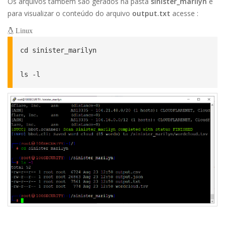
Os arquivos também são gerados na pasta
sinister_marilyn
e
para visualizar o conteúdo do arquivo
output.txt
acesse :
Linux
cd sinister_marilyn

ls -l