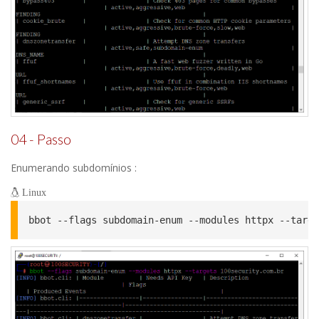
04 - Passo
Enumerando subdomínios :
Linux
bbot --flags subdomain-enum --modules httpx --targe