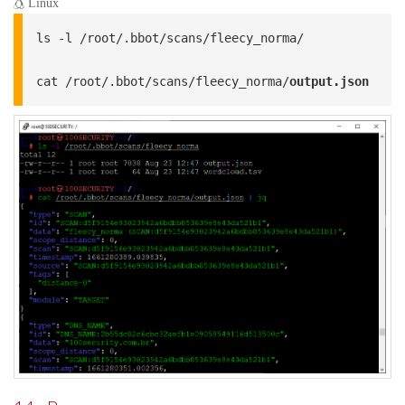
Linux
ls -l /root/.bbot/scans/fleecy_norma/

cat /root/.bbot/scans/fleecy_norma/
output.json