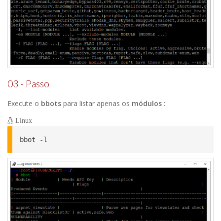
03 - Passo
Execute o
bbots
para listar apenas os
módulos
:
Linux
bbot -l