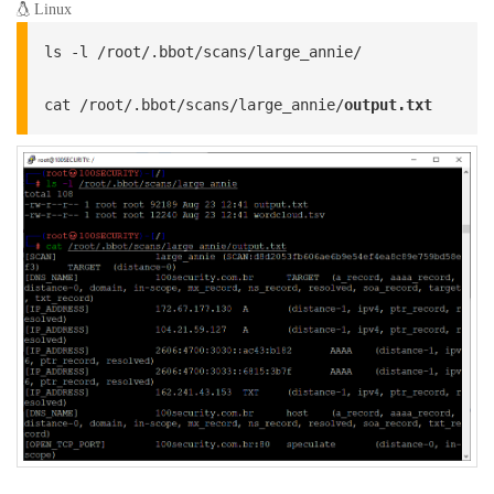
Linux
ls -l /root/.bbot/scans/large_annie/

cat /root/.bbot/scans/large_annie/
output.txt