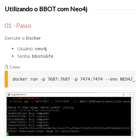
Utilizando o BBOT com Neo4j
01 - Passo
Execute o
Docker
Usuário:
neo4j
Senha:
bbotislife
Linux
docker run -p 7687:7687 -p 7474:7474 --env NEO4J_AU