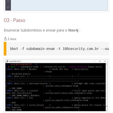
03 - Passo
Enumerar Subdomínios e enviar para o
Neo4j
:
Linux
bbot -f subdomain-enum -t 100security.com.br --outp