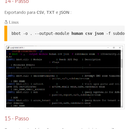
14 - Passo
Exportando para
CSV
,
TXT
e
JSON
:
Linux
bbot -o . --output-module 
human csv json
 -f subdoma
15 - Passo