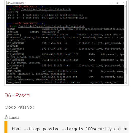
06 - Passo
Modo Passivo :
Linux
bbot --flags passive --targets 100security.com.br