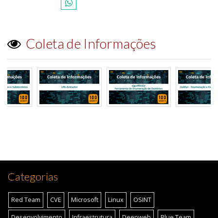
Coleta de Informações
Categorias
Red Team
CVE
Microsoft
Linux
OSINT
Desenvolvimento
Infraestrutura
Deepweb
Blue Team