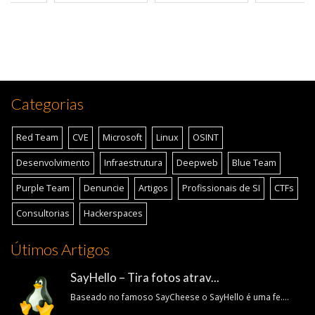
Categorias
Red Team
CVE
Microsoft
Linux
OSINT
Desenvolvimento
Infraestrutura
Deepweb
Blue Team
Purple Team
Denuncie
Artigos
Profissionais de SI
CTFs
Consultorias
Hackerspaces
Útimos Artigos
SayHello – Tira fotos atrav...
Baseado no famoso SayCheese o SayHello é uma fe....