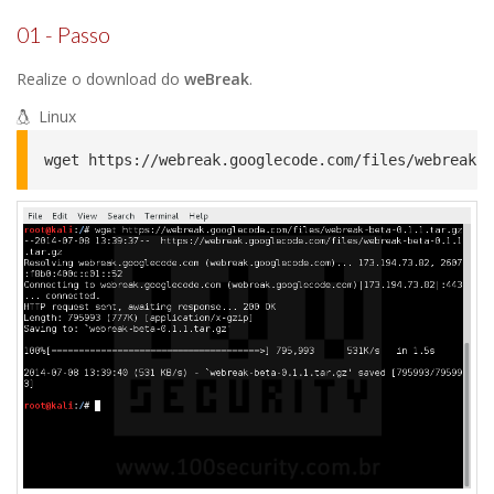
01 - Passo
Realize o download do
weBreak
.
Linux
wget https://webreak.googlecode.com/files/webreak-b