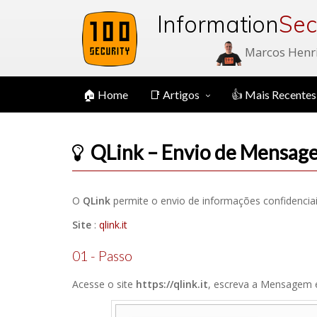
Information
Sec
Marcos Henr
🏠 Home
📑 Artigos
👍 Mais Recentes
QLink – Envio de Mensage
O
QLink
permite o envio de informações confidencia
Site
:
qlink.it
01 - Passo
Acesse o site
https://qlink.it
, escreva a Mensagem 