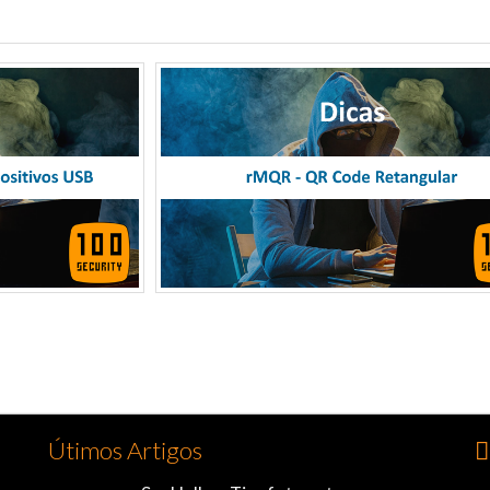
Útimos Artigos
👍