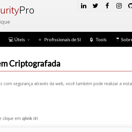
urity
Pro
ique
💻 Úteis
⭐ Profissionais de SI
🔒 Tools
🤵 Sobr
m Criptografada
is com segurança através da web, você também pode realizar a insta
e clique em
qlink it!
.