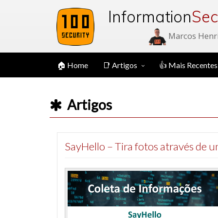
Information
Sec
Marcos Henr
🏠 Home
📑 Artigos
👍 Mais Recentes
Artigos
SayHello – Tira fotos através de