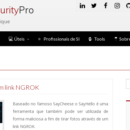
urity
Pro
ique
💻 Úteis
⭐ Profissionais de SI
🔒 Tools
🤵 Sobr
 um link NGROK
Baseado no famoso SayCheese o SayHello é uma
ferramenta que também pode ser utilizada de
forma maliciosa a fim de tirar fotos através de um
link NGROK.