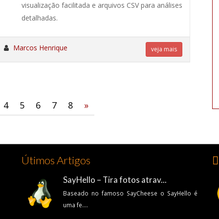
visualização facilitada e arquivos CSV para análises
detalhadas.
«
Marcos Henrique
veja mais
4
5
6
7
8
»
Útimos Artigos
👍
SayHello – Tira fotos atrav...
Baseado no famoso SayCheese o SayHello é
uma fe....