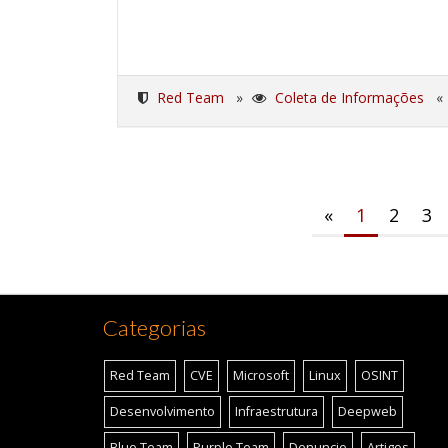
Red Team
»
Coleta de Informações
«
1
2
3
Categorias
Red Team
CVE
Microsoft
Linux
OSINT
Desenvolvimento
Infraestrutura
Deepweb
Blue Team
Purple Team
Denuncie
Artigos