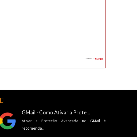
🏽
GMail - Como Ativar a Prote...
Ativar a Proteção Avançada no GMail é
recomenda....