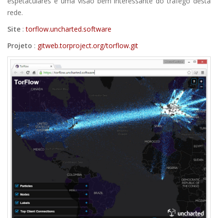
espetaculares e uma visão bem interessante do tráfego desta
rede.
Site
:
torflow.uncharted.software
Projeto
:
gitweb.torproject.org/torflow.git