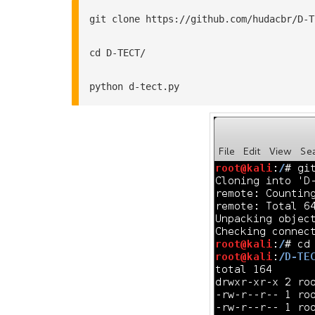
git clone https://github.com/hudacbr/D-TE
cd D-TECT/

python d-tect.py