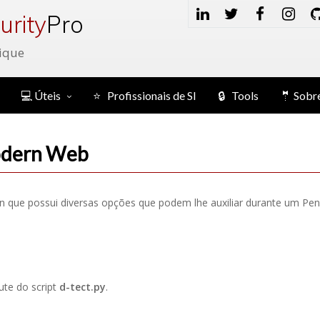
urity
Pro
ique
💻 Úteis
⭐ Profissionais de SI
🔒 Tools
🤵 Sobr
odern Web
 que possui diversas opções que podem lhe auxiliar durante um Pe
cute do script
d-tect.py
.