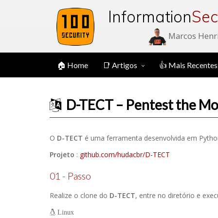
Information
Sec
Marcos Henr
🏠 Home
📑 Artigos
👍 Mais Recentes
D-TECT – Pentest the M
O
D-TECT
é uma ferramenta desenvolvida em Python
Projeto
:
github.com/hudacbr/D-TECT
01 - Passo
Realize o clone do
D-TECT
, entre no diretório e exe
Linux