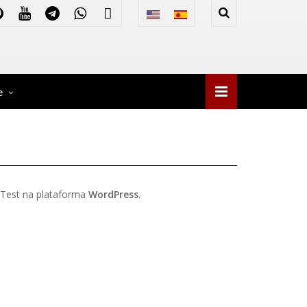
e
nTest na plataforma
WordPress
.