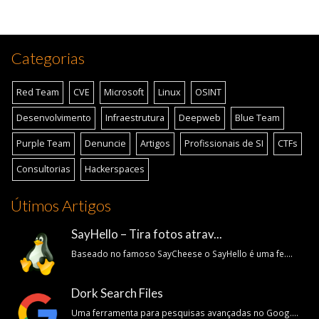
Categorias
Red Team
CVE
Microsoft
Linux
OSINT
Desenvolvimento
Infraestrutura
Deepweb
Blue Team
Purple Team
Denuncie
Artigos
Profissionais de SI
CTFs
Consultorias
Hackerspaces
Útimos Artigos
SayHello – Tira fotos atrav...
Baseado no famoso SayCheese o SayHello é uma fe....
Dork Search Files
Uma ferramenta para pesquisas avançadas no Goog....