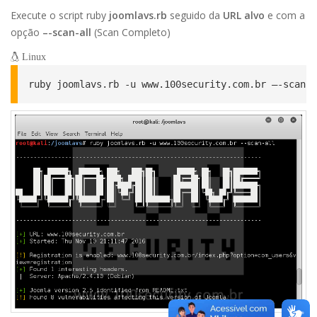
Execute o script ruby
joomlavs.rb
seguido da
URL alvo
e com a
opção
–-scan-all
(Scan Completo)
Linux
ruby joomlavs.rb -u www.100security.com.br –-scan-a