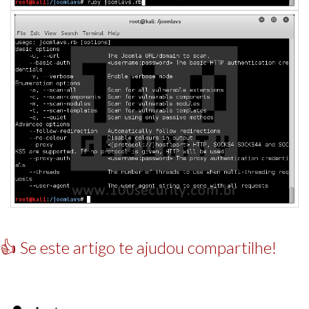
👍 Se este artigo te ajudou compartilhe!