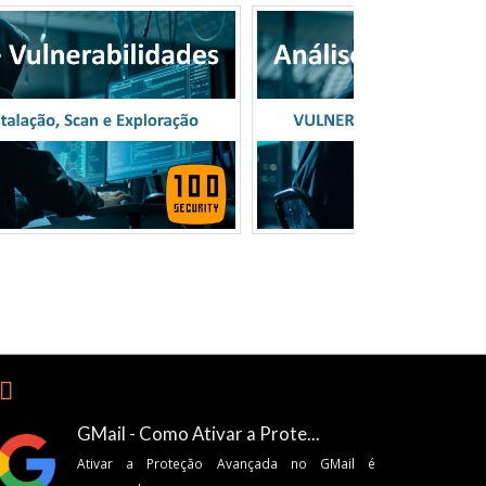
🏽
GMail - Como Ativar a Prote...
Ativar a Proteção Avançada no GMail é