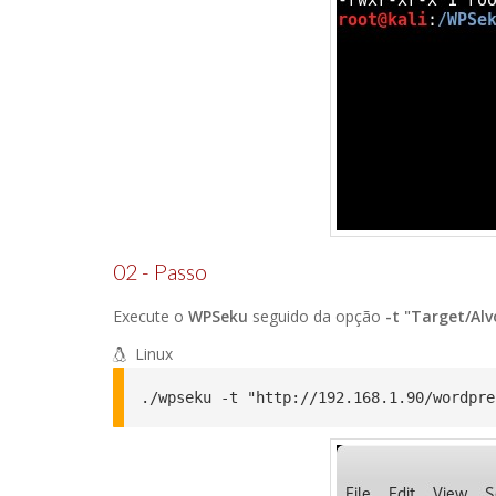
02 - Passo
Execute o
WPSeku
seguido da opção
-t "Target/Alv
Linux
./wpseku -t "http://192.168.1.90/wordpre