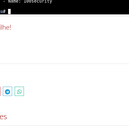
lhe!
des