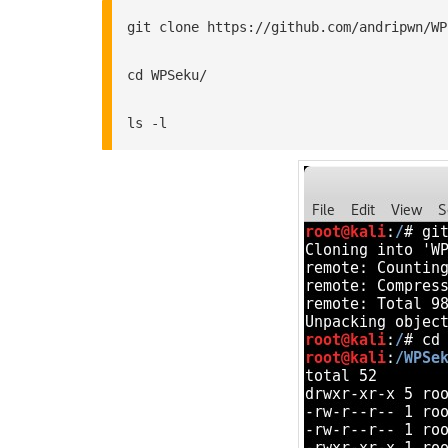
git clone https://github.com/andripwn/WPS
cd WPSeku/

ls -l