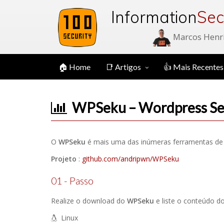
Information
Sec
Marcos Henr
🏠 Home
📑 Artigos
👍 Mais Recentes
WPSeku – Wordpress Sec
O
WPSeku
é mais uma das inúmeras ferramentas de 
Projeto
:
github.com/andripwn/WPSeku
01 - Passo
Realize o download do
WPSeku
e liste o conteúdo do
Linux