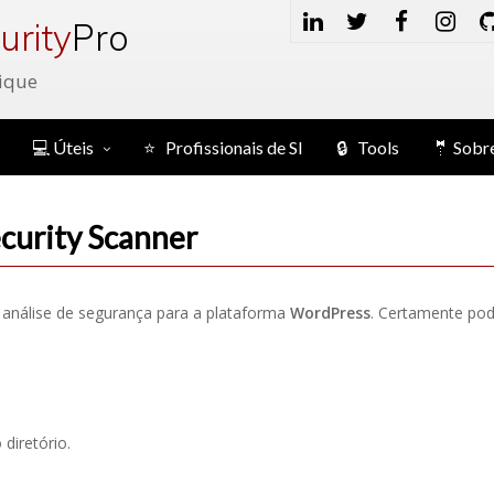
urity
Pro
ique
💻 Úteis
⭐ Profissionais de SI
🔒 Tools
🤵 Sobr
urity Scanner
análise de segurança para a plataforma
WordPress
. Certamente pod
 diretório.