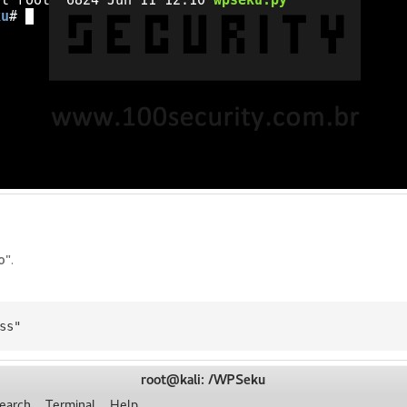
o"
.
ss"