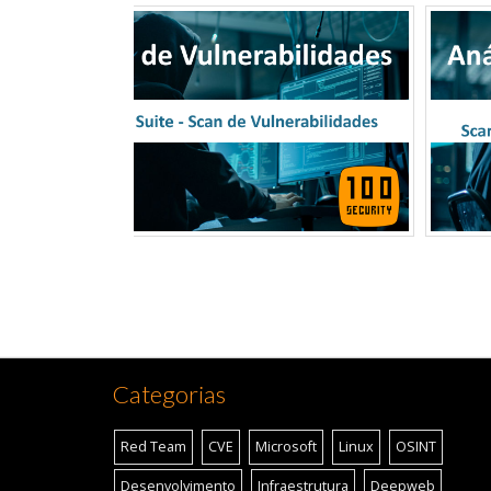
Categorias
Red Team
CVE
Microsoft
Linux
OSINT
Desenvolvimento
Infraestrutura
Deepweb