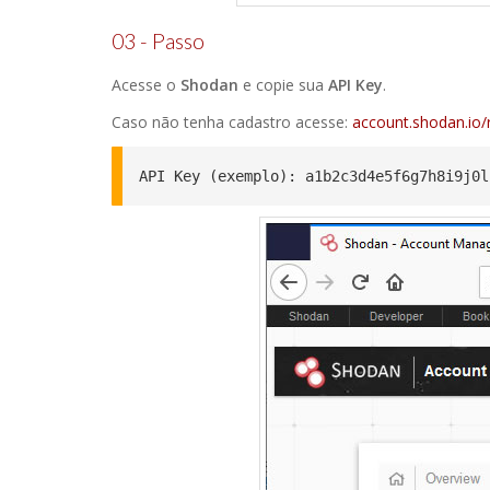
03 - Passo
Acesse o
Shodan
e copie sua
API Key
.
Caso não tenha cadastro acesse:
account.shodan.io/r
API Key (exemplo): a1b2c3d4e5f6g7h8i9j0l