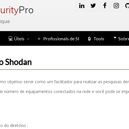
urity
Pro
ique
💻 Úteis
⭐ Profissionais de SI
🔒 Tools
🤵 Sobr
o Shodan
o objetivo servir como um facilitador para realizar as pesquisas 
e número de equipamentos conectados na rede e você pode se impr
o do diretório :