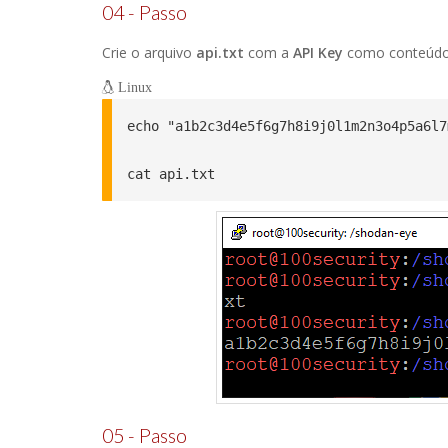
04 - Passo
Crie o arquivo
api.txt
com a
API Key
como conteúdo,
Linux
echo "a1b2c3d4e5f6g7h8i9j0l1m2n3o4p5a6l7
cat api.txt
05 - Passo