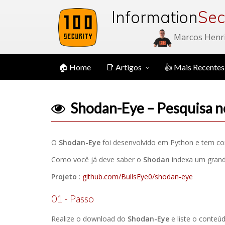
Information
Sec
Marcos Henr
🏠 Home
📑 Artigos
👍 Mais Recentes
Shodan-Eye – Pesquisa n
O
Shodan-Eye
foi desenvolvido em Python e tem com
Como você já deve saber o
Shodan
indexa um grand
Projeto
:
github.com/BullsEye0/shodan-eye
01 - Passo
Realize o download do
Shodan-Eye
e liste o conteúd