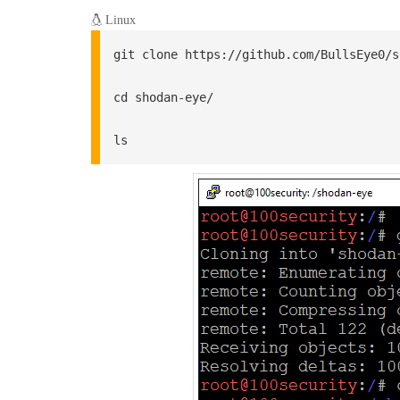
Linux
git clone https://github.com/BullsEye0/s
cd shodan-eye/

ls