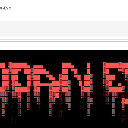
n-Eye
.