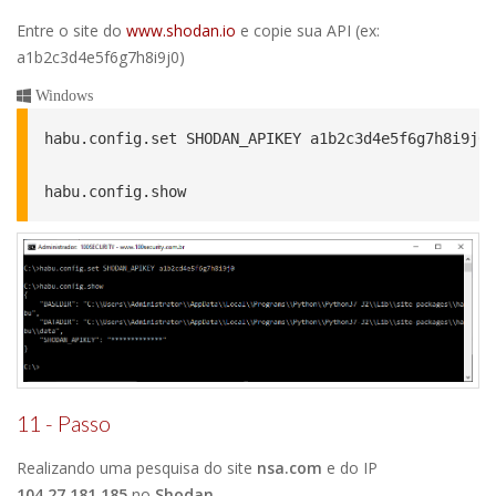
Entre o site do
www.shodan.io
e copie sua API (ex:
a1b2c3d4e5f6g7h8i9j0)
Windows
habu.config.set SHODAN_APIKEY a1b2c3d4e5f6g7h8i9j0

habu.config.show
11 - Passo
Realizando uma pesquisa do site
nsa.com
e do IP
104.27.181.185
no
Shodan
.