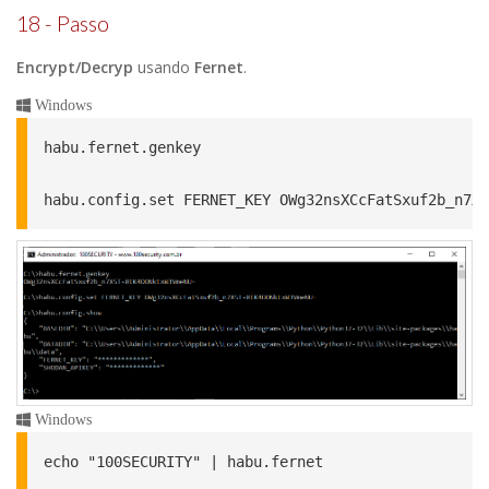
18 - Passo
Encrypt/Decryp
usando
Fernet
.
Windows
habu.fernet.genkey

habu.config.set FERNET_KEY OWg32nsXCcFatSxuf2b_n7X5
Windows
echo "100SECURITY" | habu.fernet
