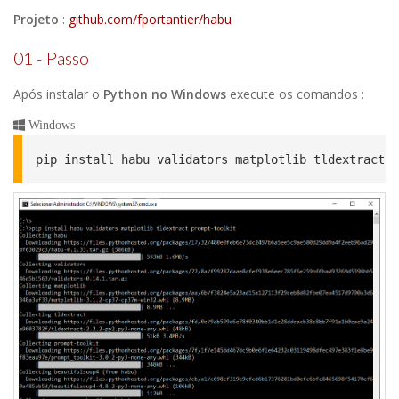
Projeto
:
github.com/fportantier/habu
01 - Passo
Após instalar o
Python no Windows
execute os comandos :
Windows
pip install habu validators matplotlib tldextract p