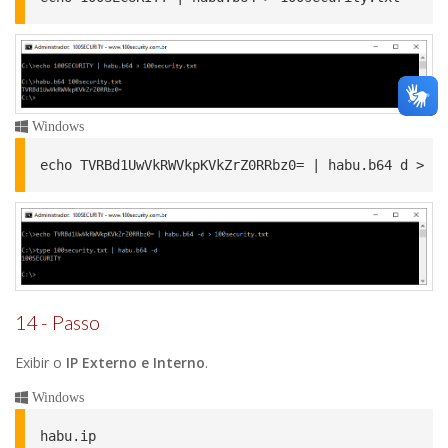
Windows
echo TVRBd1UwVkRWVkpKVkZrZ0RRbz0= | habu.b64 d > 10
14 - Passo
Exibir o
IP Externo e Interno
.
Windows
habu.ip
