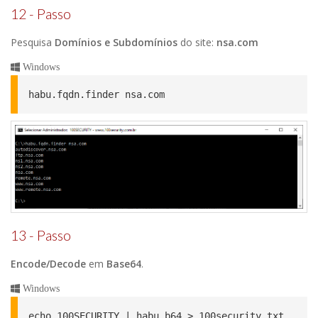
12 - Passo
Pesquisa
Domínios e Subdomínios
do site:
nsa.com
Windows
habu.fqdn.finder nsa.com
13 - Passo
Encode/Decode
em
Base64
.
Windows
echo 100SECURITY | habu.b64 > 100security.txt