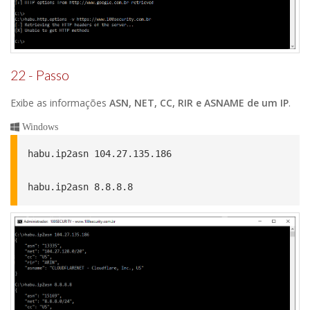
22 - Passo
Exibe as informações
ASN, NET, CC, RIR e ASNAME de um IP
.
Windows
habu.ip2asn 104.27.135.186

habu.ip2asn 8.8.8.8