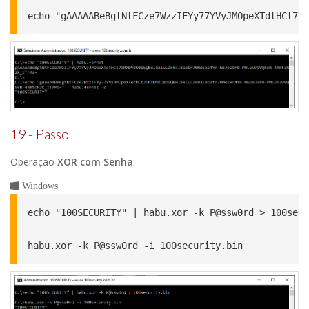
echo "gAAAAABeBgtNtFCze7WzzIFYy77YVyJMOpeXTdtHCt71R
19 - Passo
Operação
XOR com Senha
.
Windows
echo "100SECURITY" | habu.xor -k P@ssw0rd > 100secu
habu.xor -k P@ssw0rd -i 100security.bin