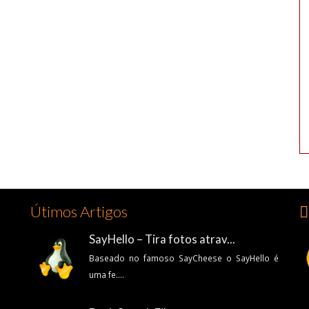
Útimos Artigos
👍
SayHello – Tira fotos atrav...
Baseado no famoso SayCheese o SayHello é
uma fe....