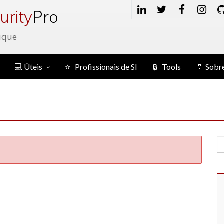
urity
Pro
ique
💻 Úteis
⭐ Profissionais de SI
🔒 Tools
🤵 Sobr