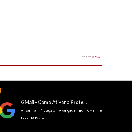
🏽
GMail - Como Ativar a Prote...
Ativar a Proteção Avançada no GMail é
recomenda....