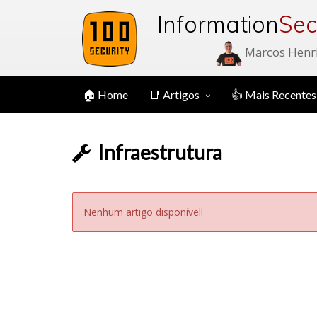
Information
Sec
Marcos Henr
🏠 Home
📑 Artigos
👍 Mais Recentes
Infraestrutura
Nenhum artigo disponível!