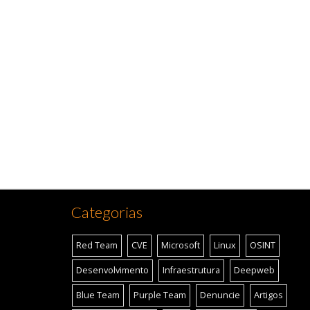
Categorias
Red Team
CVE
Microsoft
Linux
OSINT
Desenvolvimento
Infraestrutura
Deepweb
Blue Team
Purple Team
Denuncie
Artigos