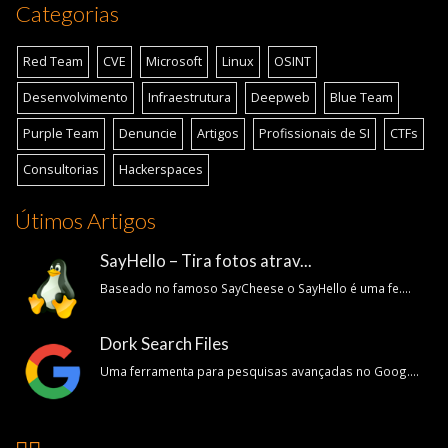
Categorias
Red Team
CVE
Microsoft
Linux
OSINT
Desenvolvimento
Infraestrutura
Deepweb
Blue Team
Purple Team
Denuncie
Artigos
Profissionais de SI
CTFs
Consultorias
Hackerspaces
Útimos Artigos
SayHello – Tira fotos atrav...
Baseado no famoso SayCheese o SayHello é uma fe....
Dork Search Files
Uma ferramenta para pesquisas avançadas no Goog....