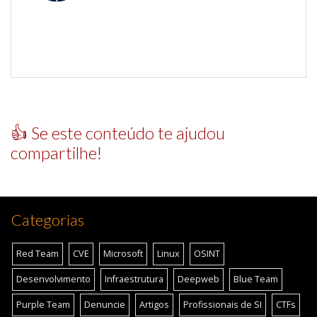
👍 Se este conteúdo te ajudou
compartilhe!
Categorias
Red Team
CVE
Microsoft
Linux
OSINT
Desenvolvimento
Infraestrutura
Deepweb
Blue Team
Purple Team
Denuncie
Artigos
Profissionais de SI
CTFs