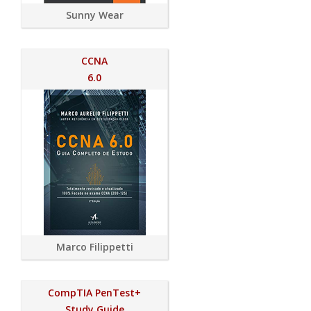
Sunny Wear
CCNA
6.0
Marco Filippetti
CompTIA PenTest+
Study Guide