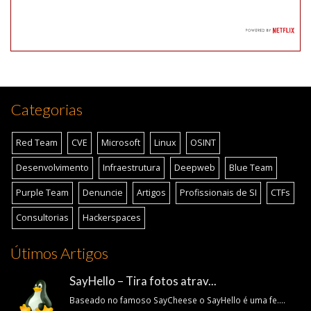
Categorias
Red Team
CVE
Microsoft
Linux
OSINT
Desenvolvimento
Infraestrutura
Deepweb
Blue Team
Purple Team
Denuncie
Artigos
Profissionais de SI
CTFs
Consultorias
Hackerspaces
Útimos Artigos
SayHello – Tira fotos atrav...
Baseado no famoso SayCheese o SayHello é uma fe....