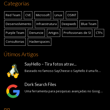
Categorias
Red Team
CVE
Microsoft
Linux
OSINT
Desenvolvimento
Infraestrutura
Deepweb
Blue Team
Purple Team
Denuncie
Artigos
Profissionais de SI
CTFs
Consultorias
Hackerspaces
Útimos Artigos
SayHello – Tira fotos atrav...
Baseado no famoso SayCheese o SayHello é uma fe....
Dork Search Files
Uma ferramenta para pesquisas avançadas no Goog....