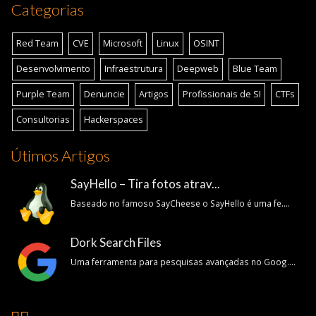
Categorias
Red Team
CVE
Microsoft
Linux
OSINT
Desenvolvimento
Infraestrutura
Deepweb
Blue Team
Purple Team
Denuncie
Artigos
Profissionais de SI
CTFs
Consultorias
Hackerspaces
Útimos Artigos
SayHello – Tira fotos atrav...
Baseado no famoso SayCheese o SayHello é uma fe....
Dork Search Files
Uma ferramenta para pesquisas avançadas no Goog....