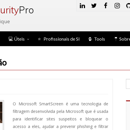
urity
Pro
ique
💻 Úteis
⭐ Profissionais de SI
🔒 Tools
🤵 Sobr
ão
O Microsoft SmartScreen é uma tecnologia de
filtragem desenvolvida pela Microsoft que é usada
para identificar sites suspeitos e bloquear o
acesso a eles, ajudar a prevenir phishing e filtrar