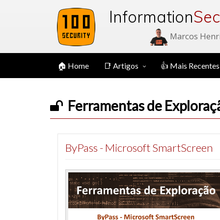
Information
Sec
Marcos Henr
🏠 Home
📑 Artigos
👍 Mais Recentes
Ferramentas de Exploraç
ByPass - Microsoft SmartScreen