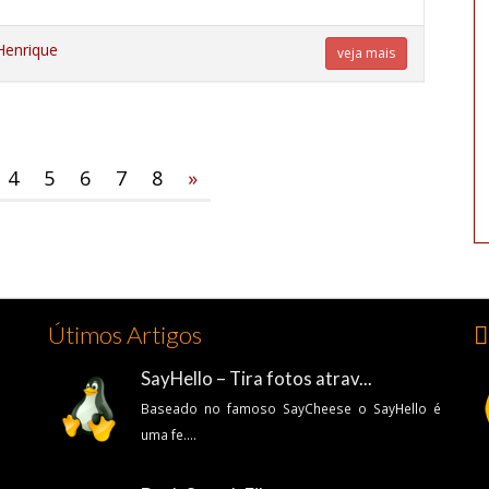
Henrique
veja mais
4
5
6
7
8
»
Útimos Artigos
👍
SayHello – Tira fotos atrav...
Baseado no famoso SayCheese o SayHello é
uma fe....