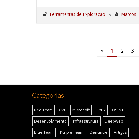
Ferramentas de Exploração
«
Marcos 
«
1
2
3
Categorias
Red Team
CVE
Microsoft
Linux
OSINT
Desenvolvimento
Infraestrutura
Deepweb
Blue Team
Purple Team
Denuncie
Artigos