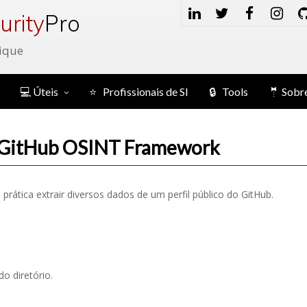
urity
Pro
ique
💻 Úteis
⭐ Profissionais de SI
🔒 Tools
🤵 Sobr
GitHub OSINT Framework
tica extrair diversos dados de um perfil público do GitHub.
do diretório.