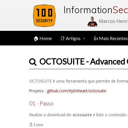
Information
Sec
Marcos Henr
🏠 Home
📑 Artigos
👍 Mais Recentes
OCTOSUITE - Advanced 
OCTOSUITE é uma ferramenta que permite de forma prá
Projeto
:
github.com/rly0nheart/octosuite
01 - Passo
Realize o download do
octosuite
e liste o conteúdo 
Linux