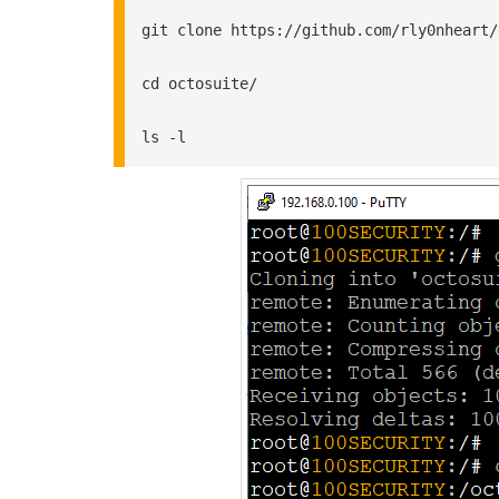
git clone https://github.com/rly0nheart/
cd octosuite/

ls -l