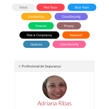
Todos
Red Team
Blue Team
DevSecOps
CloudSecurity
Forense
Privacy
Risk & Compliance
Research
Gestores
CyberSecurity
⭐ Profissional de Segurança
Adriana Ribas