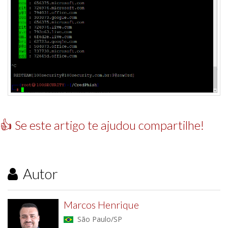
👍 Se este artigo te ajudou compartilhe!
Autor
Marcos Henrique
São Paulo/SP