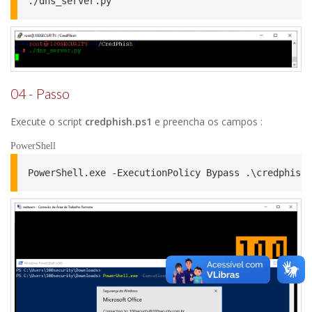
./dns_server.py
04 - Passo
Execute o script
credphish.ps1
e preencha os campos :
PowerShell
PowerShell.exe -ExecutionPolicy Bypass .\credphish.