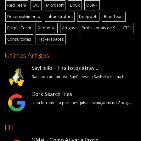
Red Team
CVE
Microsoft
Linux
OSINT
Desenvolvimento
Infraestrutura
Deepweb
Blue Team
Purple Team
Denuncie
Artigos
Profissionais de SI
CTFs
Consultorias
Hackerspaces
Útimos Artigos
SayHello – Tira fotos atrav...
Baseado no famoso SayCheese o SayHello é uma fe....
Dork Search Files
Uma ferramenta para pesquisas avançadas no Goog....
👍🏽
GMail - Como Ativar a Prote...