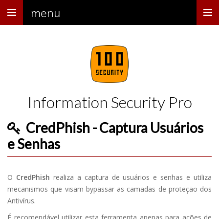
Menu
menu
Information Security Pro
CredPhish - Captura Usuários
e Senhas
O
CredPhish
realiza a captura de usuários e senhas e utiliza
mecanismos que visam bypassar as camadas de proteção dos
Antivírus.
É recomendável utilizar esta ferramenta apenas para ações de