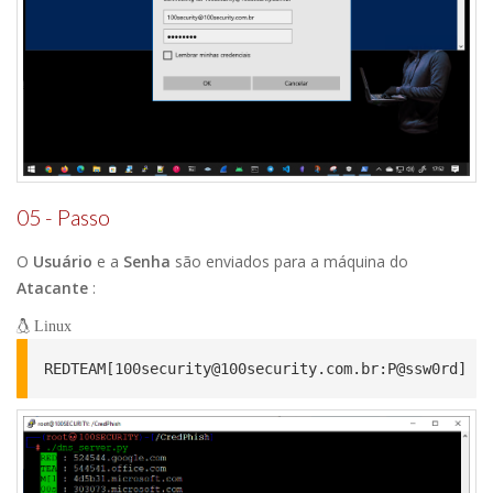
05 - Passo
O
Usuário
e a
Senha
são enviados para a máquina do
Atacante
:
Linux
REDTEAM[
100security@100security.com.br
:P@ssw0rd]