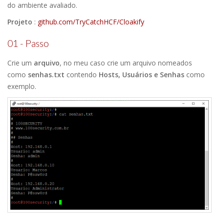
do ambiente avaliado.
Projeto
:
github.com/TryCatchHCF/Cloakify
01 - Passo
Crie um
arquivo
, no meu caso crie um arquivo nomeados
como
senhas.txt
contendo
Hosts, Usuários e Senhas
como
exemplo.