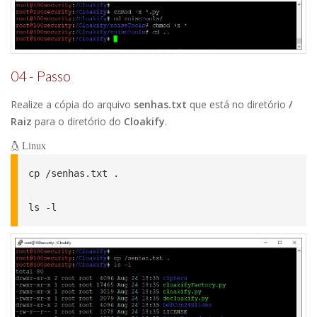
04 - Passo
Realize a cópia do arquivo
senhas.txt
que está no diretório
/
Raiz
para o diretório do
Cloakify
.
Linux
cp /senhas.txt .

ls -l