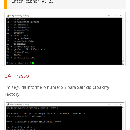
Enter cipher #: 23
24 - Passo
Em seguida informe o
número 7
para
Sair do Cloakify
Factory
.