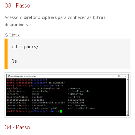
03 - Passo
Acesso o diretório
ciphers
para conhecer as
Cifras
disponíveis
.
Linux
cd ciphers/

ls
04 - Passo