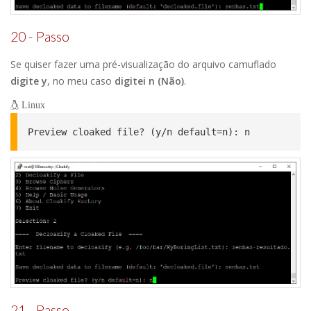
20 - Passo
Se quiser fazer uma pré-visualização do arquivo camuflado
digite y
, no meu caso
digitei n (Não)
.
Linux
Preview cloaked file? (y/n default=n): n
21 - Passo