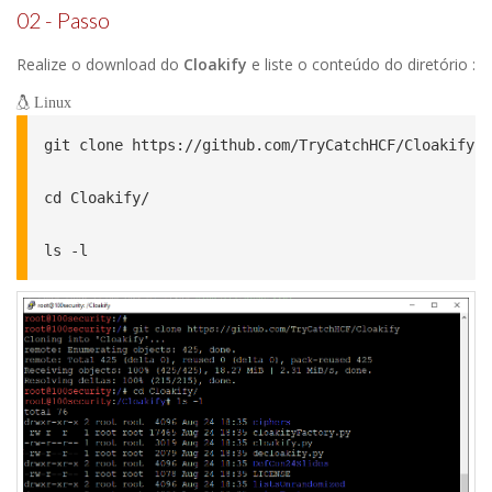
02 - Passo
Realize o download do
Cloakify
e liste o conteúdo do diretório :
Linux
git clone https://github.com/TryCatchHCF/Cloakify

cd Cloakify/

ls -l