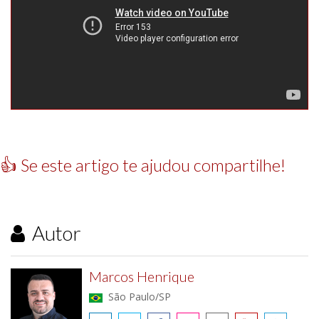
👍 Se este artigo te ajudou compartilhe!
Autor
Marcos Henrique
São Paulo/SP