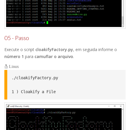
05 - Passo
Execute o script
cloakifyFactory.py
, em seguida informe o
número 1
para
camuflar o arquivo
.
Linux
./cloakifyFactory.py

1 ) Cloakify a File