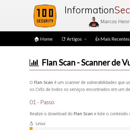
Information
Sec
Marcos Henr
🏠 Home
📑 Artigos
👍 Mais Recentes
Flan Scan - Scanner de V
O
Flan Scan
é um scanner de vulnerabilidades que u
os CVEs de todos os serviços encontrados em um de
01 - Passo
Realize o download do
Flan Scan
e liste o conteúdo d
Linux