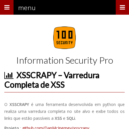
Menu
menu
Information Security Pro
XSSCRAPY – Varredura
Completa de XSS
O
XSSCRAPY
é uma ferramenta desenvolvida em python que
realiza uma varredura completa no site alvo e exibe todos os
links que estão passíveis a
XSS
e
SQLi
.
Projeto
:
github.com/DanMcInerney/xsscrapy