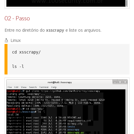
02 - Passo
Entre no diretório do
xsscrapy
e liste os arquivos.
Linux
cd xsscrapy/

ls -l