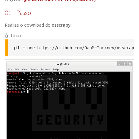
01 - Passo
Realize o download do
xsscrapy
.
Linux
git clone https://github.com/DanMcInerney/xsscrapy