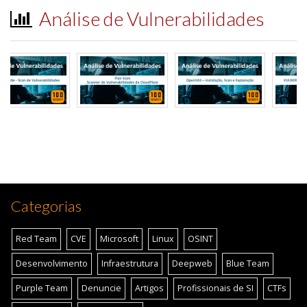
Análise de Vulnerabilidades
Categorias
Red Team
CVE
Microsoft
Linux
OSINT
Desenvolvimento
Infraestrutura
Deepweb
Blue Team
Purple Team
Denuncie
Artigos
Profissionais de SI
CTFs