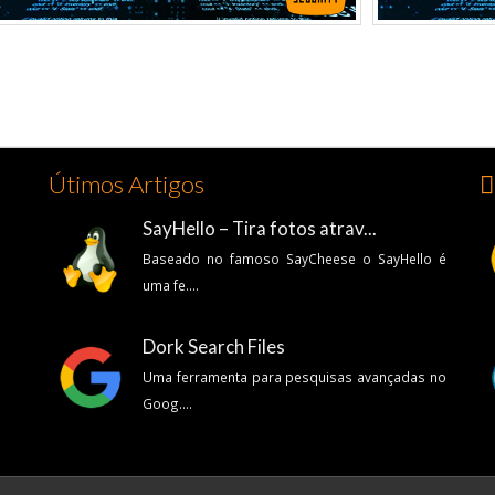
Útimos Artigos
👍
SayHello – Tira fotos atrav...
Baseado no famoso SayCheese o SayHello é
uma fe....
Dork Search Files
Uma ferramenta para pesquisas avançadas no
Goog....