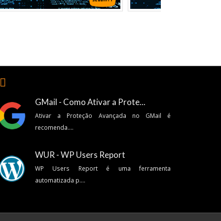
🏽
GMail - Como Ativar a Prote...
Ativar a Proteção Avançada no GMail é
recomenda....
WUR - WP Users Report
WP Users Report é uma ferramenta
automatizada p....