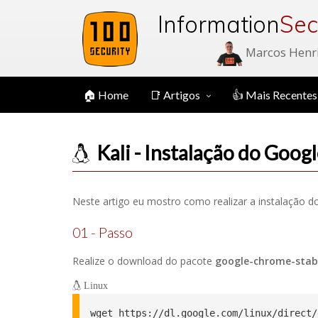
Information
Sec
Marcos Henr
🏠 Home
📑 Artigos
👍 Mais Recentes
Kali - Instalação do Goo
Neste artigo eu mostro como realizar a instalação d
01 - Passo
Realize o download do pacote
google-chrome-stab
Linux
wget https://dl.google.com/linux/direct/