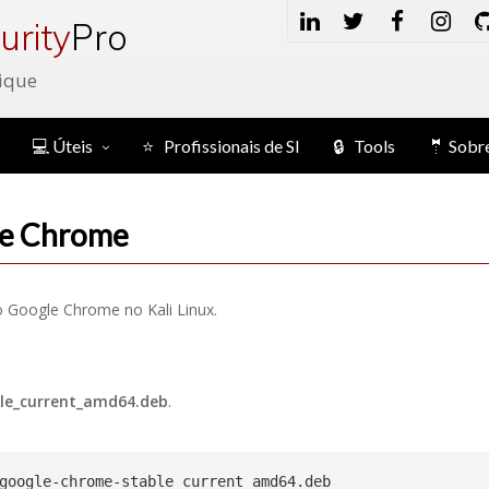
urity
Pro
ique
💻 Úteis
⭐ Profissionais de SI
🔒 Tools
🤵 Sobr
gle Chrome
o Google Chrome no Kali Linux.
le_current_amd64.deb
.
google-chrome-stable_current_amd64.deb