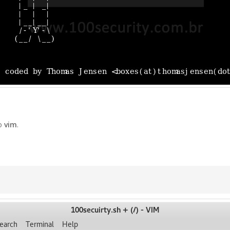
o
vim
.