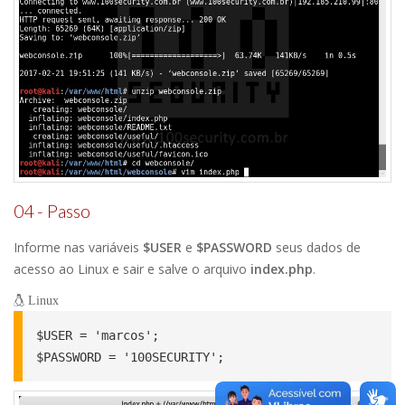
04 - Passo
Informe nas variáveis
$USER
e
$PASSWORD
seus dados de
acesso ao Linux e sair e salve o arquivo
index.php
.
Linux
$USER = 'marcos';

$PASSWORD = '100SECURITY';