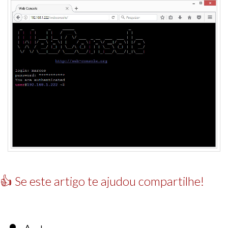
👍 Se este artigo te ajudou compartilhe!