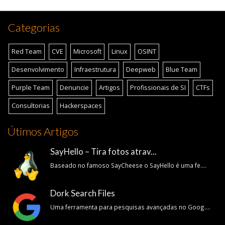
Categorias
Red Team
CVE
Microsoft
Linux
OSINT
Desenvolvimento
Infraestrutura
Deepweb
Blue Team
Purple Team
Denuncie
Artigos
Profissionais de SI
CTFs
Consultorias
Hackerspaces
Útimos Artigos
SayHello – Tira fotos atrav...
Baseado no famoso SayCheese o SayHello é uma fe....
Dork Search Files
Uma ferramenta para pesquisas avançadas no Goog....