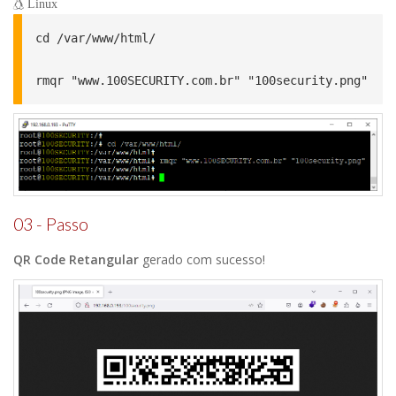
Linux
cd /var/www/html/

rmqr "www.100SECURITY.com.br" "100security.png"
03 - Passo
QR Code Retangular
gerado com sucesso!