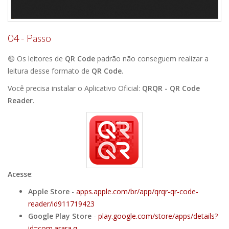
04 - Passo
🟡 Os leitores de
QR Code
padrão não conseguem realizar a
leitura desse formato de
QR Code
.
Você precisa instalar o Aplicativo Oficial:
QRQR - QR Code
Reader
.
Acesse
:
Apple Store
-
apps.apple.com/br/app/qrqr-qr-code-
reader/id911719423
Google Play Store
-
play.google.com/store/apps/details?
id=com.arara.q