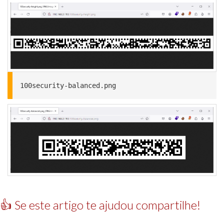
100security-balanced.png
👍 Se este artigo te ajudou compartilhe!