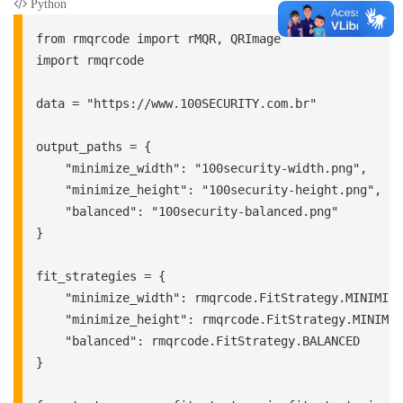
Python
from rmqrcode import rMQR, QRImage

import rmqrcode

data = "https://www.100SECURITY.com.br"

output_paths = {

    "minimize_width": "100security-width.png",

    "minimize_height": "100security-height.png",

    "balanced": "100security-balanced.png"

}

fit_strategies = {

    "minimize_width": rmqrcode.FitStrategy.MINIMIZE
    "minimize_height": rmqrcode.FitStrategy.MINIMIZ
    "balanced": rmqrcode.FitStrategy.BALANCED

}
