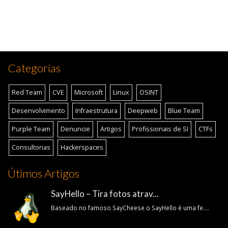
Categorias
Red Team
CVE
Microsoft
Linux
OSINT
Desenvolvimento
Infraestrutura
Deepweb
Blue Team
Purple Team
Denuncie
Artigos
Profissionais de SI
CTFs
Consultorias
Hackerspaces
Útimos Artigos
SayHello – Tira fotos atrav...
Baseado no famoso SayCheese o SayHello é uma fe....