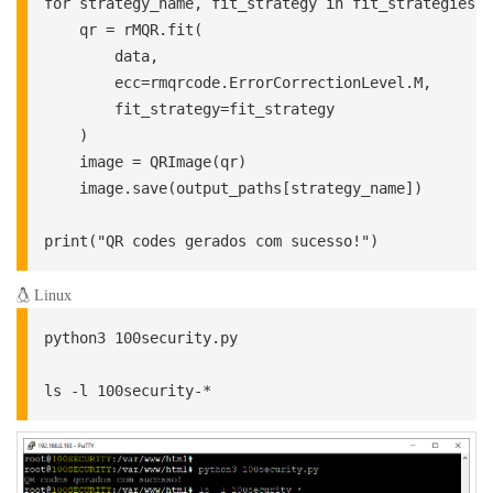
for strategy_name, fit_strategy in fit_strategies.i
    qr = rMQR.fit(

        data,

        ecc=rmqrcode.ErrorCorrectionLevel.M,

        fit_strategy=fit_strategy

    )

    image = QRImage(qr)

    image.save(output_paths[strategy_name])

print("QR codes gerados com sucesso!")
Linux
python3 100security.py

ls -l 100security-*