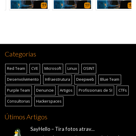
Categorias
Red Team
CVE
Microsoft
Linux
OSINT
Desenvolvimento
Infraestrutura
Deepweb
Blue Team
Purple Team
Denuncie
Artigos
Profissionais de SI
CTFs
Consultorias
Hackerspaces
Útimos Artigos
SayHello – Tira fotos atrav...