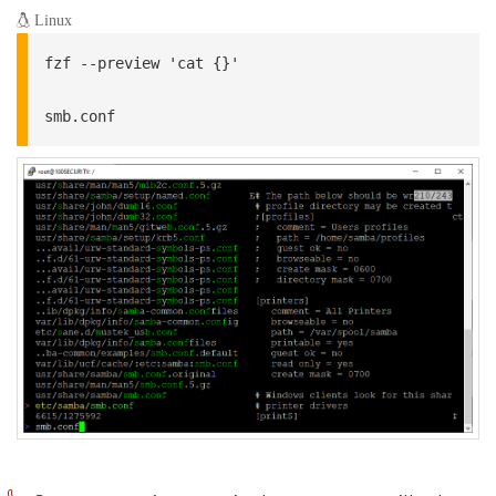
Linux
fzf --preview 'cat {}'

smb.conf