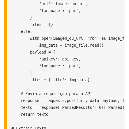
            'url': imagem_ou_url,

            'language': 'por',

        }

        files = {}

    else:

        with open(imagem_ou_url, 'rb') as image_fil
            img_data = image_file.read()

        payload = {

            'apikey': api_key,

            'language': 'por',

        }

        files = {'file': img_data}

    # Envia a requisição para a API

    response = requests.post(url, data=payload, fil
    texto = response['ParsedResults'][0]['ParsedTex
    return texto

# Extrair Texto
