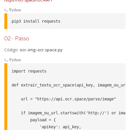
Python
pip3 install requests
02 - Passo
Código:
ocr-img-ocr.space.py
Python
import requests

def extrair_texto_ocr_space(api_key, imagem_ou_url)
    url = "https://api.ocr.space/parse/image"

    if imagem_ou_url.startswith('http://') or image
        payload = {

            'apikey': api_key,
