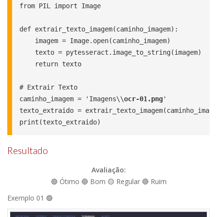
from PIL import Image

def extrair_texto_imagem(caminho_imagem):

    imagem = Image.open(caminho_imagem)

    texto = pytesseract.image_to_string(imagem)

    return texto

# Extrair Texto

caminho_imagem = 'Imagens\\
ocr-01.png
'

texto_extraido = extrair_texto_imagem(caminho_image
print(texto_extraido)
Resultado
Avaliação:
🟢 Ótimo 🔵 Bom 🟡 Regular 🔴 Ruim
Exemplo 01 🟢