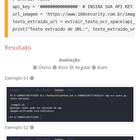
api_key = '
000000000000000
' # INSIRA SUA API KEY AQ
url_imagem = 'https://www.100security.com.br/images
texto_extraido_url = extrair_texto_ocr_space(api_ke
print("Texto extraído de URL:", texto_extraido_url)
Resultado
Avaliação:
🟢 Ótimo 🔵 Bom 🟡 Regular 🔴 Ruim
Exemplo 01 🟢
Exemplo 02 🔴