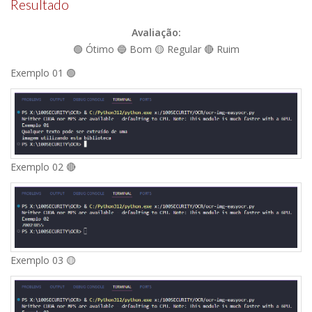
Resultado
Avaliação:
🟢 Ótimo 🔵 Bom 🟡 Regular 🔴 Ruim
Exemplo 01 🟢
Exemplo 02 🔴
Exemplo 03 🟡