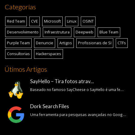
Categorias
Red Team
CVE
Microsoft
Linux
OSINT
Desenvolvimento
Infraestrutura
Deepweb
Blue Team
Purple Team
Denuncie
Artigos
Profissionais de SI
CTFs
Consultorias
Hackerspaces
Útimos Artigos
SayHello – Tira fotos atrav...
Baseado no famoso SayCheese o SayHello é uma fe....
Dork Search Files
Uma ferramenta para pesquisas avançadas no Goog....