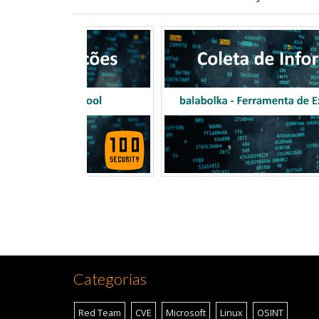
Categorias
Red Team
CVE
Microsoft
Linux
OSINT