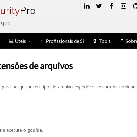
urity
Pro
ique
💻 Úteis
⭐ Profissionais de SI
🔒 Tools
🤵 Sobr
tensões de arquivos
 para pesquisar um tipo de arquivo específico em um determinad
r e execute o
goofile
.