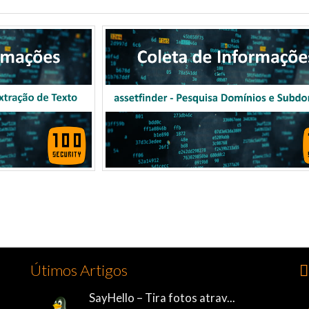
Útimos Artigos
👍
SayHello – Tira fotos atrav...