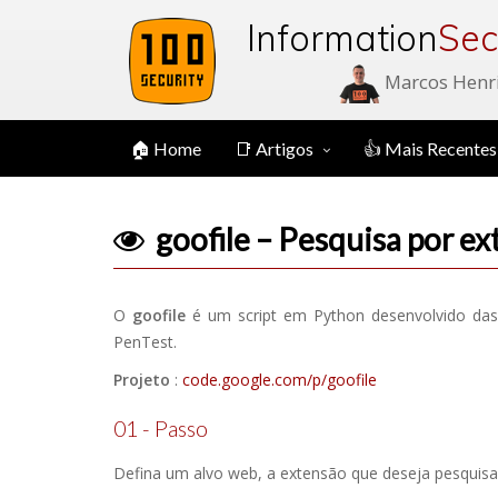
Information
Sec
Marcos Henr
🏠 Home
📑 Artigos
👍 Mais Recentes
goofile – Pesquisa por ex
O
goofile
é um script em Python desenvolvido das
PenTest.
Projeto
:
code.google.com/p/goofile
01 - Passo
Defina um alvo web, a extensão que deseja pesquisa