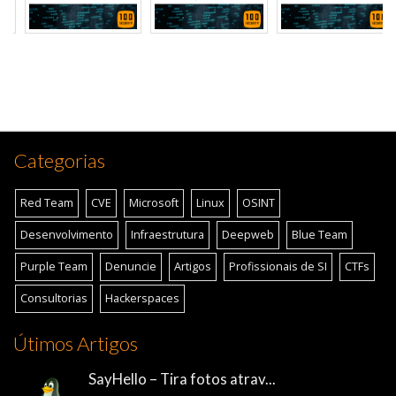
Categorias
Red Team
CVE
Microsoft
Linux
OSINT
Desenvolvimento
Infraestrutura
Deepweb
Blue Team
Purple Team
Denuncie
Artigos
Profissionais de SI
CTFs
Consultorias
Hackerspaces
Útimos Artigos
SayHello – Tira fotos atrav...