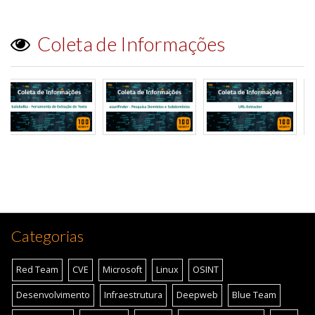
Coleta de Informações
Categorias
Red Team
CVE
Microsoft
Linux
OSINT
Desenvolvimento
Infraestrutura
Deepweb
Blue Team