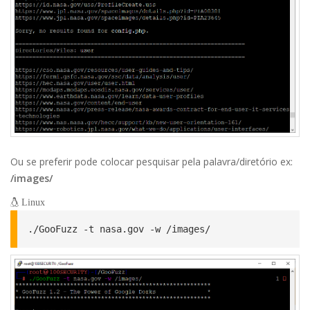
Ou se preferir pode colocar pesquisar pela palavra/diretório ex:
/images/
Linux
./GooFuzz -t nasa.gov -w /images/