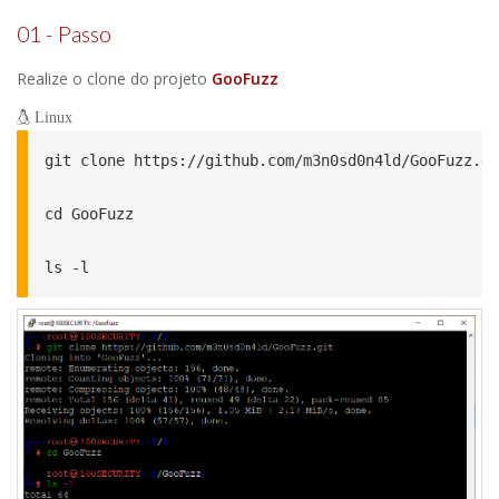
01 - Passo
Realize o clone do projeto
GooFuzz
Linux
git clone https://github.com/m3n0sd0n4ld/GooFuzz.gi
cd GooFuzz

ls -l