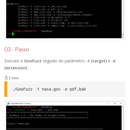
03 - Passo
Execute o
GooFuzz
seguido do parâmetro
-t (target)
e
-e
(extension)
:
Linux
./GooFuzz -t nasa.gov -e pdf,bak