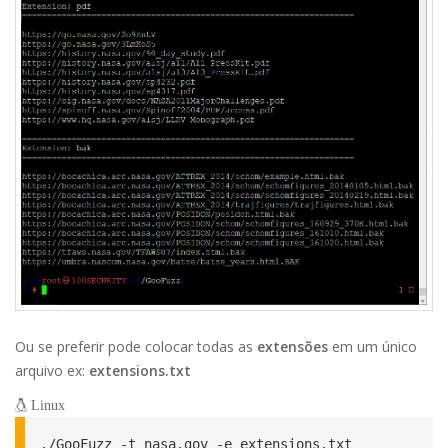
Ou se preferir pode colocar todas as
extensões
em um único
arquivo ex:
extensions.txt
Linux
./GooFuzz -t nasa.gov -e extensions.txt