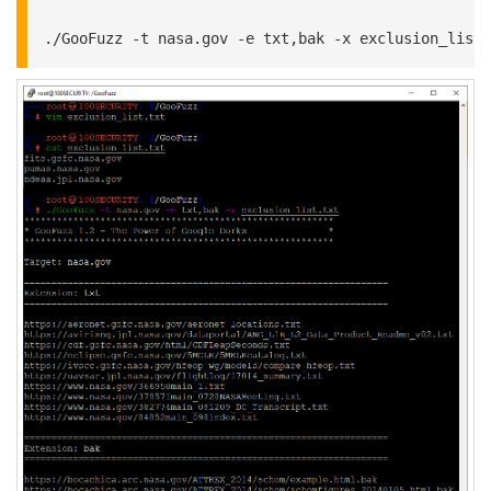
./GooFuzz -t nasa.gov -e txt,bak -x exclusion_list.