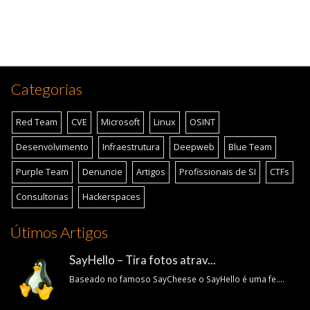
Categorias
Red Team
CVE
Microsoft
Linux
OSINT
Desenvolvimento
Infraestrutura
Deepweb
Blue Team
Purple Team
Denuncie
Artigos
Profissionais de SI
CTFs
Consultorias
Hackerspaces
Útimos Artigos
SayHello – Tira fotos atrav...
Baseado no famoso SayCheese o SayHello é uma fe....