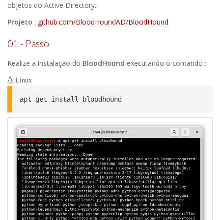
objetos do Active Directory.
Projeto
:
github.com/BloodHoundAD/BloodHound
01 - Passo
Realize a instalação do
BloodHound
executando o comando :
Linux
apt-get install bloodhound