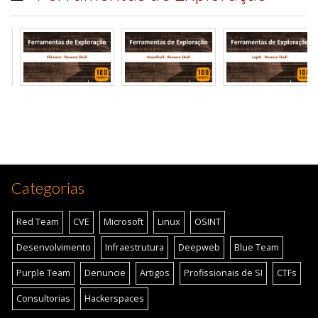
Categorias
Red Team
CVE
Microsoft
Linux
OSINT
Desenvolvimento
Infraestrutura
Deepweb
Blue Team
Purple Team
Denuncie
Artigos
Profissionais de SI
CTFs
Consultorias
Hackerspaces