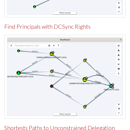
Find Principals with DCSync Rights
Shortests Paths to Unconstrained Delegation