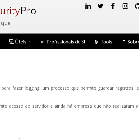
urity
Pro
ique
💻 Úteis
⭐ Profissionais de SI
🔒 Tools
🤵 Sobr
para fazer logging, um processo que permite guardar registros,
mite acesso ao servidor e ainda há empresa que não realizaram a 