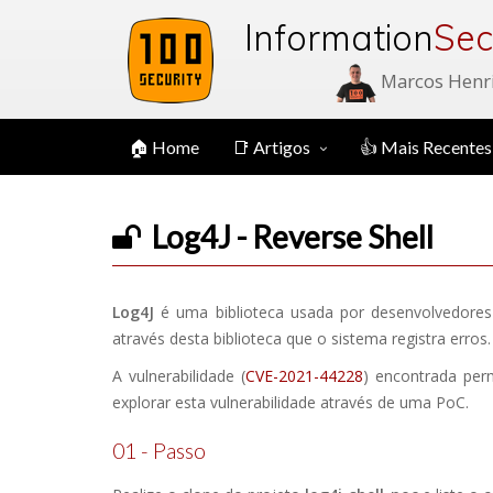
Information
Sec
Marcos Henr
🏠 Home
📑 Artigos
👍 Mais Recentes
Log4J - Reverse Shell
Log4J
é uma biblioteca usada por desenvolvedores 
através desta biblioteca que o sistema registra erros.
A vulnerabilidade (
CVE-2021-44228
) encontrada per
explorar esta vulnerabilidade através de uma PoC.
01 - Passo