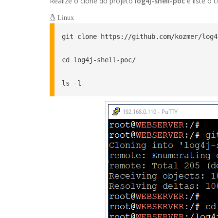
Realize o clone do projeto
log4j-shell-poc
e liste o 
Linux
git clone https://github.com/kozmer/log4
cd log4j-shell-poc/

ls -l