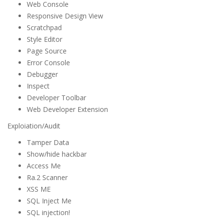
Web Console
Responsive Design View
Scratchpad
Style Editor
Page Source
Error Console
Debugger
Inspect
Developer Toolbar
Web Developer Extension
Exploiation/Audit
Tamper Data
Show/hide hackbar
Access Me
Ra.2 Scanner
XSS ME
SQL Inject Me
SQL injection!