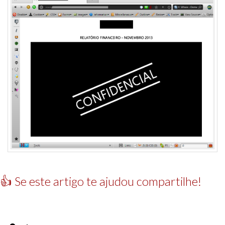
👍 Se este artigo te ajudou compartilhe!