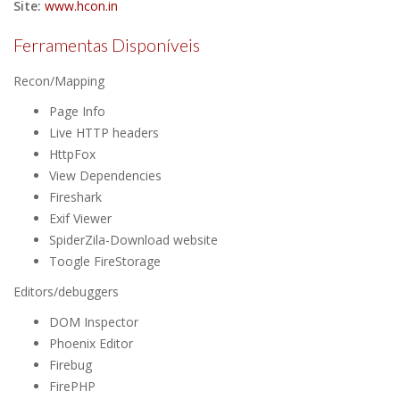
Site:
www.hcon.in
Ferramentas Disponíveis
Recon/Mapping
Page Info
Live HTTP headers
HttpFox
View Dependencies
Fireshark
Exif Viewer
SpiderZila-Download website
Toogle FireStorage
Editors/debuggers
DOM Inspector
Phoenix Editor
Firebug
FirePHP