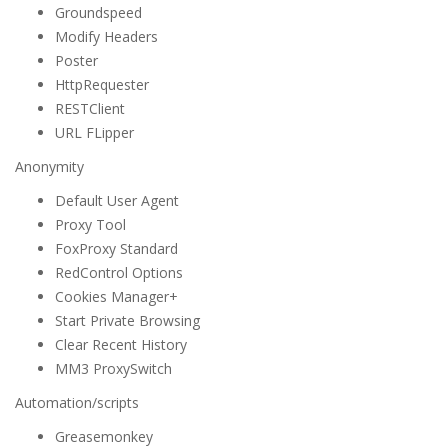
Groundspeed
Modify Headers
Poster
HttpRequester
RESTClient
URL FLipper
Anonymity
Default User Agent
Proxy Tool
FoxProxy Standard
RedControl Options
Cookies Manager+
Start Private Browsing
Clear Recent History
MM3 ProxySwitch
Automation/scripts
Greasemonkey