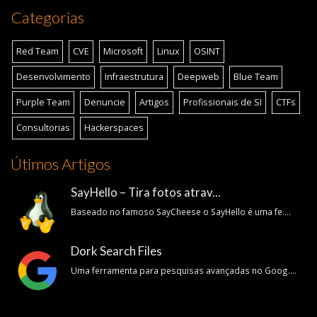
Categorias
Red Team
CVE
Microsoft
Linux
OSINT
Desenvolvimento
Infraestrutura
Deepweb
Blue Team
Purple Team
Denuncie
Artigos
Profissionais de SI
CTFs
Consultorias
Hackerspaces
Útimos Artigos
SayHello – Tira fotos atrav...
Baseado no famoso SayCheese o SayHello é uma fe....
Dork Search Files
Uma ferramenta para pesquisas avançadas no Goog....