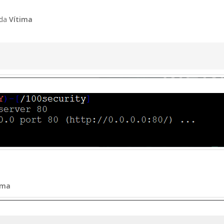
 da
Vítima
ima