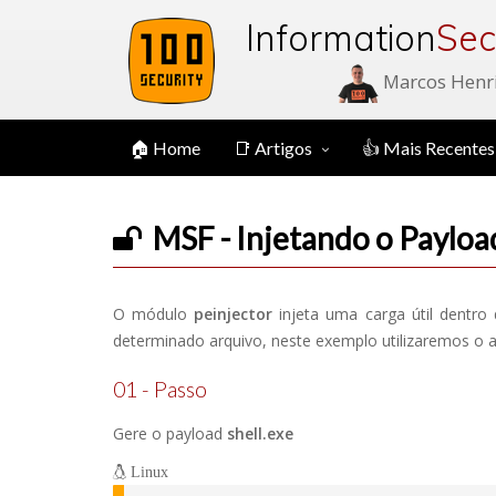
Information
Sec
Marcos Henr
🏠 Home
📑 Artigos
👍 Mais Recentes
MSF - Injetando o Payloa
O módulo
peinjector
injeta uma carga útil dentr
determinado arquivo, neste exemplo utilizaremos o 
01 - Passo
Gere o payload
shell.exe
Linux