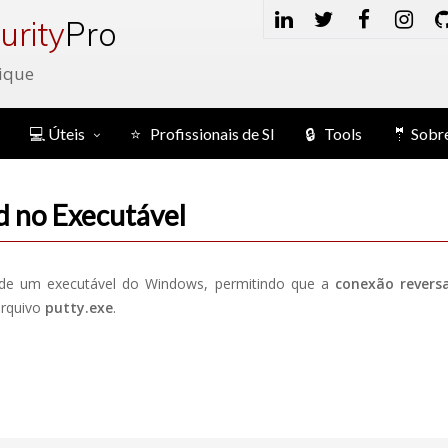
urity
Pro
ique
💻 Úteis
⭐ Profissionais de SI
🔒 Tools
🤵 Sobr
d no Executável
o de um executável do Windows, permitindo que a
conexão revers
arquivo
putty.exe
.